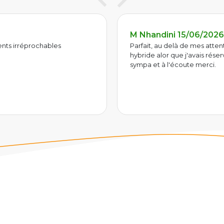
26
MD Thibaud 1
ntes : voiture neuve d'à peine 4 mois et
Parfait, véhicule 
ervé une simple boite auto. Accueil
propre quasi neuf
tout c'est bien pas