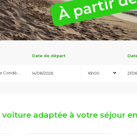
Date de départ
Date
se Condé-PTP
16h00
a voiture adaptée à votre séjour 