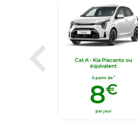
 Piacanto ou
Cat A- Hyundai I10 ou équival
alent
Boite automatique
*
*
tir de
À partir de
8
12
€
€
jour
par jour