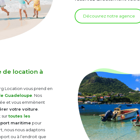
Découvrez notre agence
 de location à
ourg Location vous prend en
de Guadeloupe
. Nos
ivée et vous emmènent
rer votre voiture
.
 sur
toutes les
u
port maritime
pour
rt, nous nous adaptons
oport ou à l’endroit que