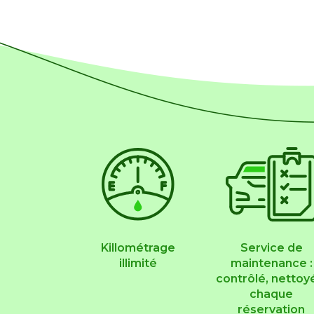
Houelbourg Location : services supplément
Killométrage
Service de
illimité
maintenance :
contrôlé, nettoy
chaque
réservation