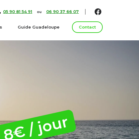
05 90 81 54 91
06 90 37 66 07
ou
s
Guide Guadeloupe
Contact
 8€ / jour