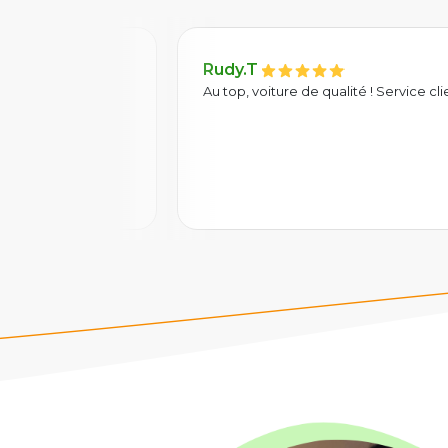
M Nhandini 15/06/20
lients irréprochables
Parfait, au delà de mes atte
hybride alor que j'avais rés
sympa et à l'écoute merci.