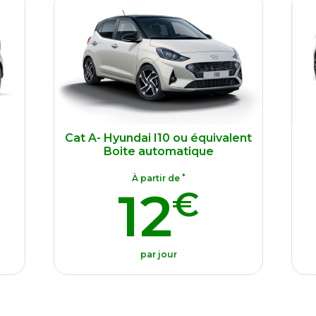
Cat B - Renault clio ou
ent
équivalent
é
*
À partir de
10
€
par jour