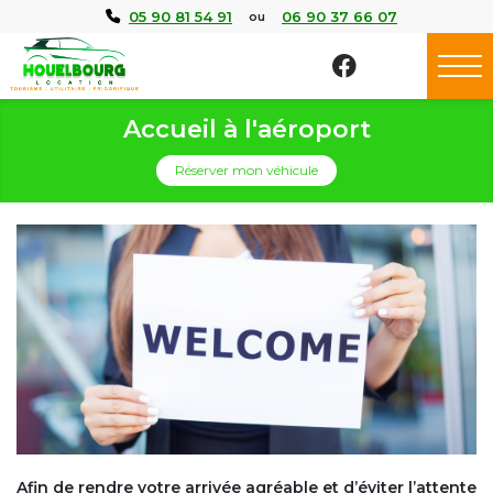
Panneau de gestion des cookies
05 90 81 54 91
06 90 37 66 07
ou
Accueil à l'aéroport
Réserver mon véhicule
Afin de rendre votre arrivée agréable et d’éviter l’attente