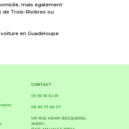
domicile, mais également
t de Trois-Rivières
ou
e voiture en Guadeloupe
CONTACT
05 90 81 54 91
ocation
06 90 37 66 07
1411 RUE HENRI BECQUEREL
JARRY,
é
BAIE-MAHAULT 97122,