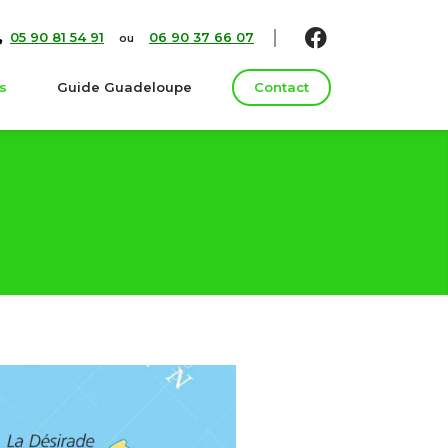
05 90 81 54 91
06 90 37 66 07
ou
s
Guide Guadeloupe
Contact