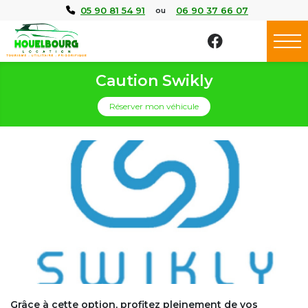
Panneau de gestion des cookies
05 90 81 54 91
06 90 37 66 07
ou
Caution Swikly
Réserver mon véhicule
Grâce à cette option, profitez pleinement de vos